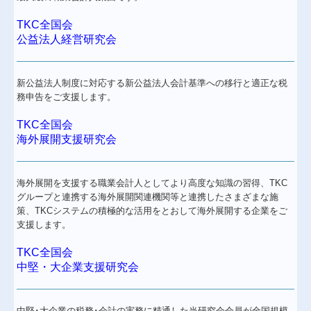
TKC全国会
お役立ち情報
公益法人経営研究会
関連リンク
リンク集
新公益法人制度に対応する新公益法人会計基準への移行と適正な税
務申告をご支援します。
個人情報保護法
TKC全国会
経営革新等支援機関とは
海外展開支援研究会
海外展開を支援する職業会計人としてより高度な知識の習得、TKC
グループと連携する海外展開関連機関等と連携したさまざまな施
策、TKCシステムの積極的な活用をとおして海外展開する企業をご
支援します。
TKC全国会
中堅・大企業支援研究会
中堅･大企業の税務･会計の実務に精通した当研究会会員が全国規模