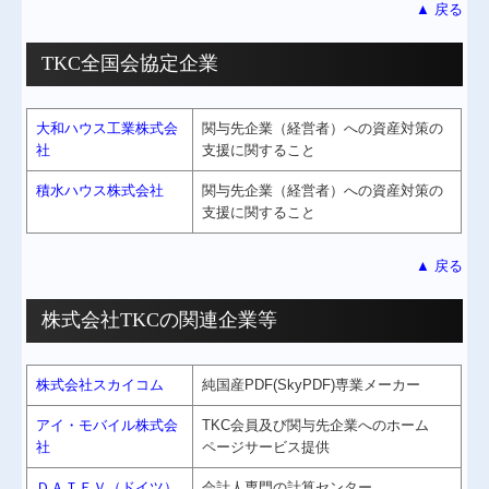
▲ 戻る
TKC全国会協定企業
大和ハウス工業株式会
関与先企業（経営者）への資産対策の
社
支援に関すること
積水ハウス株式会社
関与先企業（経営者）への資産対策の
支援に関すること
▲ 戻る
株式会社TKCの関連企業等
株式会社スカイコム
純国産PDF(SkyPDF)専業メーカー
アイ・モバイル株式会
TKC会員及び関与先企業へのホーム
社
ページサービス提供
ＤＡＴＥＶ（ドイツ）
会計人専門の計算センター