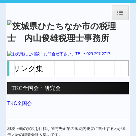
HOME
事務所紹介
経営理念
業務案内
リンク集
交通案内
料金について
TKC全国会・研究会
起業・独立支援
TKC全国会
創業支援
節税対策
租税正義の実現を目指し関与先企業の永続的発展に奉仕するわが国
最大級の職業会計人集団です。
建設業会計