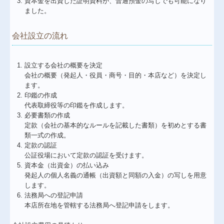
資本金を出資した証明資料が、普通預金の写しでも可能になり
ました。
お役立ち情報
会社設立の流れ
関連リンク
リンク集
設立する会社の概要を決定
会社の概要（発起人・役員・商号・目的・本店など）を決定し
個人情報保護法
ます。
印鑑の作成
経営革新等支援機関とは
代表取締役等の印鑑を作成します。
必要書類の作成
定款（会社の基本的なルールを記載した書類）を初めとする書
類一式の作成。
定款の認証
公証役場において定款の認証を受けます。
資本金（出資金）の払い込み
発起人の個人名義の通帳（出資額と同額の入金）の写しを用意
します。
法務局への登記申請
本店所在地を管轄する法務局へ登記申請をします。