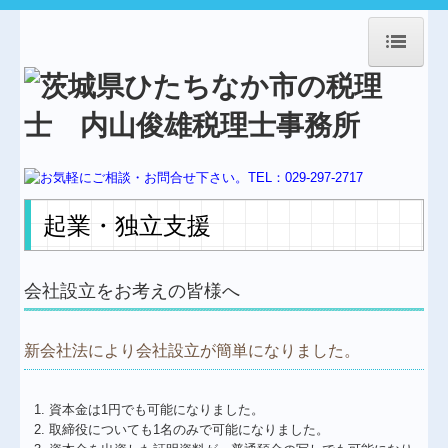
HOME
事務所紹介
経営理念
業務案内
起業・独立支援
交通案内
料金について
会社設立をお考えの皆様へ
起業・独立支援
新会社法により会社設立が簡単になりました。
創業支援
節税対策
資本金は1円でも可能になりました。
取締役についても1名のみで可能になりました。
建設業会計