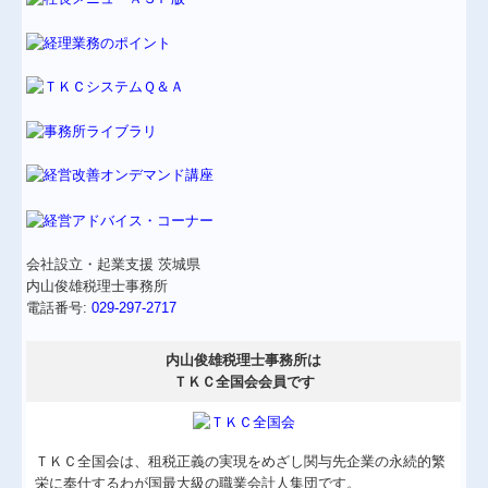
お役立ち情報
関連リンク
リンク集
個人情報保護法
経営革新等支援機関とは
会社設立・起業支援 茨城県
内山俊雄税理士事務所
電話番号:
029-297-2717
内山俊雄税理士事務所は
ＴＫＣ全国会会員です
ＴＫＣ全国会は、租税正義の実現をめざし関与先企業の永続的繁
栄に奉仕するわが国最大級の職業会計人集団です。