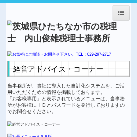
HOME
事務所紹介
経営理念
業務案内
経営アドバイス・コーナー
交通案内
当事務所が、貴社に導入した自計化システムを、ご活
料金について
用いただくための情報を掲載しております。
「お客様専用」と表示されているメニューは、当事務
起業・独立支援
所がお客様にＩＤとパスワードを発行しておりますの
でお問合せください。
創業支援
節税対策
建設業会計